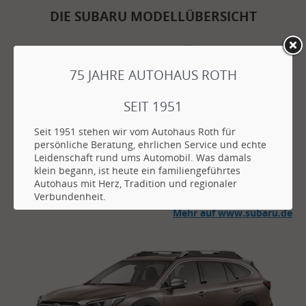
DIE SUBARU MODELLÜBERSICHT
75 JAHRE AUTOHAUS ROTH
SEIT 1951
Seit 1951 stehen wir vom Autohaus Roth für
persönliche Beratung, ehrlichen Service und echte
Leidenschaft rund ums Automobil. Was damals
klein begann, ist heute ein familiengeführtes
Autohaus mit Herz, Tradition und regionaler
Forester:
SUV
Verbundenheit.
Mehr auf www.subaru.de