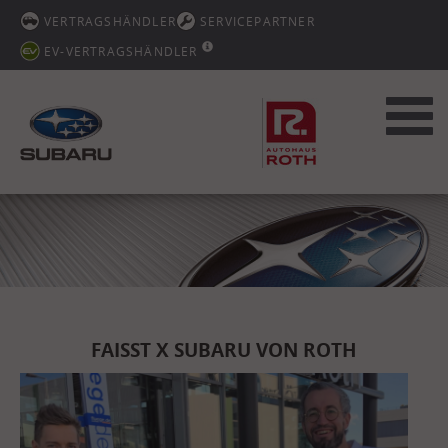
VERTRAGSHÄNDLER
SERVICEPARTNER
EV-VERTRAGSHÄNDLER
Toggl
navig
FAISST X SUBARU VON ROTH