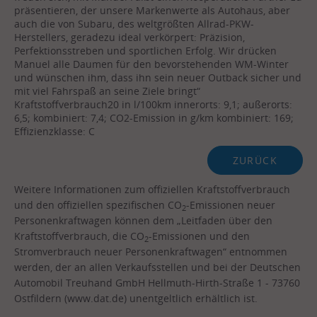
präsentieren, der unsere Markenwerte als Autohaus, aber
auch die von Subaru, des weltgrößten Allrad-PKW-
Herstellers, geradezu ideal verkörpert: Präzision,
Perfektionsstreben und sportlichen Erfolg. Wir drücken
Manuel alle Daumen für den bevorstehenden WM-Winter
und wünschen ihm, dass ihn sein neuer Outback sicher und
mit viel Fahrspaß an seine Ziele bringt“
Kraftstoffverbrauch20 in l/100km innerorts: 9,1; außerorts:
6,5; kombiniert: 7,4; CO2-Emission in g/km kombiniert: 169;
Effizienzklasse: C
ZURÜCK
Weitere Informationen zum offiziellen Kraftstoffverbrauch
und den offiziellen spezifischen CO
-Emissionen neuer
2
Personenkraftwagen können dem „Leitfaden über den
Kraftstoffverbrauch, die CO
-Emissionen und den
2
Stromverbrauch neuer Personenkraftwagen“ entnommen
werden, der an allen Verkaufsstellen und bei der Deutschen
Automobil Treuhand GmbH Hellmuth-Hirth-Straße 1 - 73760
Ostfildern (www.dat.de) unentgeltlich erhältlich ist.